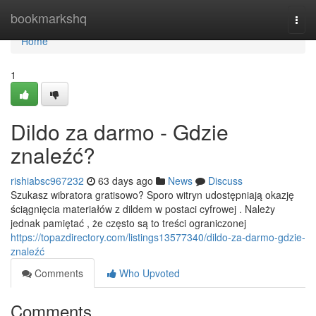
Home
bookmarkshq
Togg
navi
Home
1
Dildo za darmo - Gdzie
znaleźć?
rishiabsc967232
63 days ago
News
Discuss
Szukasz wibratora gratisowo? Sporo witryn udostępniają okazję
ściągnięcia materiałów z dildem w postaci cyfrowej . Należy
jednak pamiętać , że często są to treści ograniczonej
https://topazdirectory.com/listings13577340/dildo-za-darmo-gdzie-
znaleźć
Comments
Who Upvoted
Comments