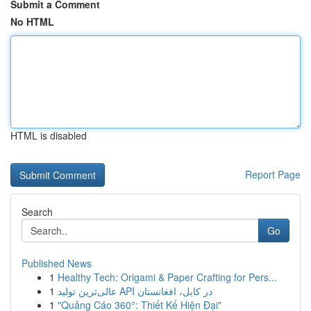
Submit a Comment
No HTML
HTML is disabled
Report Page
Search
Go
Published News
1
Healthy Tech: Origami & Paper Crafting for Pers...
1
عالی‌ترین تولید API در کابل، افغانستان
1
"Quảng Cáo 360°: Thiết Kế Hiện Đại"