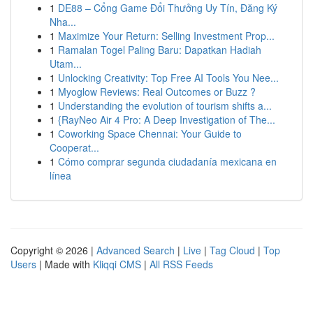
1
DE88 – Cổng Game Đổi Thưởng Uy Tín, Đăng Ký
Nha...
1
Maximize Your Return: Selling Investment Prop...
1
Ramalan Togel Paling Baru: Dapatkan Hadiah
Utam...
1
Unlocking Creativity: Top Free AI Tools You Nee...
1
Myoglow Reviews: Real Outcomes or Buzz ?
1
Understanding the evolution of tourism shifts a...
1
{RayNeo Air 4 Pro: A Deep Investigation of The...
1
Coworking Space Chennai: Your Guide to
Cooperat...
1
Cómo comprar segunda ciudadanía mexicana en
línea
Copyright © 2026 |
Advanced Search
|
Live
|
Tag Cloud
|
Top
Users
| Made with
Kliqqi CMS
|
All RSS Feeds