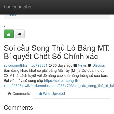
Home
bookmarkshq
Home
1
Soi cầu Song Thủ Lô Bảng MT:
Bí quyết Chốt Số Chính xác
soicusongthlxsmtvp793331
30 days ago
News
Discuss
Bạn đang khao khát có giải bảng Mã Tây (MT)? Dự đoán lô đôi
XS MT là cách tuyệt vời để nâng cao khả năng trúng số của bạn.
Bài viết này sẽ cung cấp
https://soi-cu-song-th-l-
xsmt925951.wikifordummies.com/9661703/soi_cầu_song_thủ_lô_b
Comments
Who Upvoted
Comments