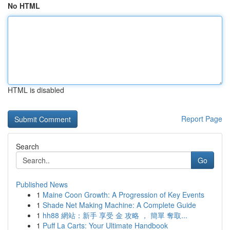
No HTML
HTML is disabled
Report Page
Search
Go
Published News
1
Maine Coon Growth: A Progression of Key Events
1
Shade Net Making Machine: A Complete Guide
1
hh88 網站：新手 享受 金 攻略 ， 簡單 奪取...
1
Puff La Carts: Your Ultimate Handbook