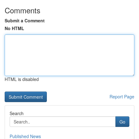
Comments
Submit a Comment
No HTML
HTML is disabled
Report Page
Search
Go
Published News