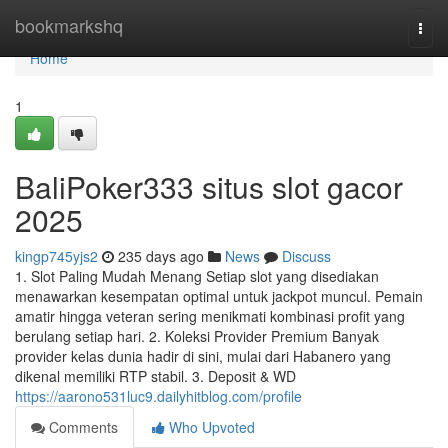
Home
bookmarkshq
Togg
navi
Home
1
BaliPoker333 situs slot gacor
2025
kingp745yjs2
235 days ago
News
Discuss
1. Slot Paling Mudah Menang Setiap slot yang disediakan
menawarkan kesempatan optimal untuk jackpot muncul. Pemain
amatir hingga veteran sering menikmati kombinasi profit yang
berulang setiap hari. 2. Koleksi Provider Premium Banyak
provider kelas dunia hadir di sini, mulai dari Habanero yang
dikenal memiliki RTP stabil. 3. Deposit & WD
https://aarono531luc9.dailyhitblog.com/profile
Comments
Who Upvoted