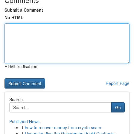
Submit a Comment
No HTML
HTML is disabled
Report Page
Search
Go
Published News
1
how to recover money from crypto scam
1
Understanding the Government Field Contracts : ...