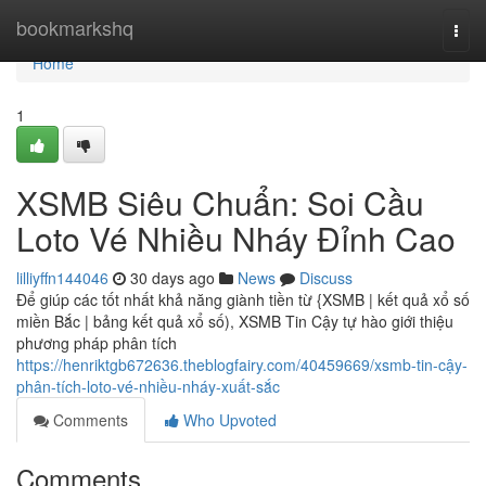
Home
bookmarkshq
Togg
navi
Home
1
XSMB Siêu Chuẩn: Soi Cầu
Loto Vé Nhiều Nháy Đỉnh Cao
lilliyffn144046
30 days ago
News
Discuss
Để giúp các tốt nhất khả năng giành tiền từ {XSMB | kết quả xổ số
miền Bắc | bảng kết quả xổ số), XSMB Tin Cậy tự hào giới thiệu
phương pháp phân tích
https://henriktgb672636.theblogfairy.com/40459669/xsmb-tin-cậy-
phân-tích-loto-vé-nhiều-nháy-xuất-sắc
Comments
Who Upvoted
Comments