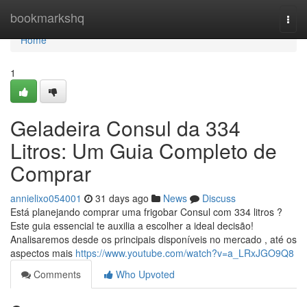
Home
bookmarkshq
Togg
navi
Home
1
Geladeira Consul da 334
Litros: Um Guia Completo de
Comprar
annielixo054001
31 days ago
News
Discuss
Está planejando comprar uma frigobar Consul com 334 litros ?
Este guia essencial te auxilia a escolher a ideal decisão!
Analisaremos desde os principais disponíveis no mercado , até os
aspectos mais
https://www.youtube.com/watch?v=a_LRxJGO9Q8
Comments
Who Upvoted