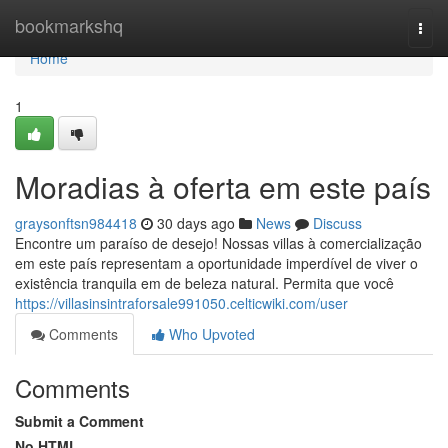
Home
bookmarkshq
Togg
navi
Home
1
Moradias à oferta em este país
graysonftsn984418
30 days ago
News
Discuss
Encontre um paraíso de desejo! Nossas villas à comercialização
em este país representam a oportunidade imperdível de viver o
existência tranquila em de beleza natural. Permita que você
https://villasinsintraforsale991050.celticwiki.com/user
Comments
Who Upvoted
Comments
Submit a Comment
No HTML