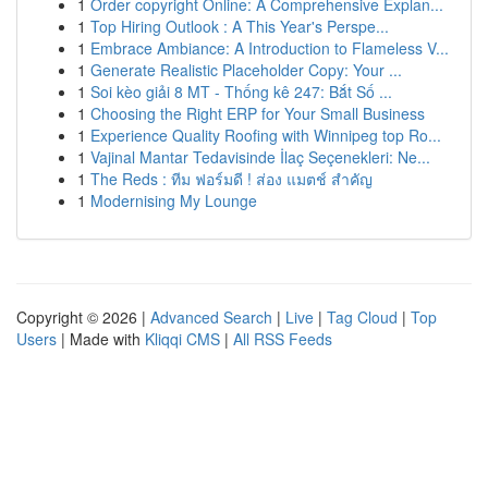
1
Order copyright Online: A Comprehensive Explan...
1
Top Hiring Outlook : A This Year's Perspe...
1
Embrace Ambiance: A Introduction to Flameless V...
1
Generate Realistic Placeholder Copy: Your ...
1
Soi kèo giải 8 MT - Thống kê 247: Bắt Số ...
1
Choosing the Right ERP for Your Small Business
1
Experience Quality Roofing with Winnipeg top Ro...
1
Vajinal Mantar Tedavisinde İlaç Seçenekleri: Ne...
1
The Reds : ทีม ฟอร์มดี ! ส่อง แมตช์ สำคัญ
1
Modernising My Lounge
Copyright © 2026 |
Advanced Search
|
Live
|
Tag Cloud
|
Top
Users
| Made with
Kliqqi CMS
|
All RSS Feeds