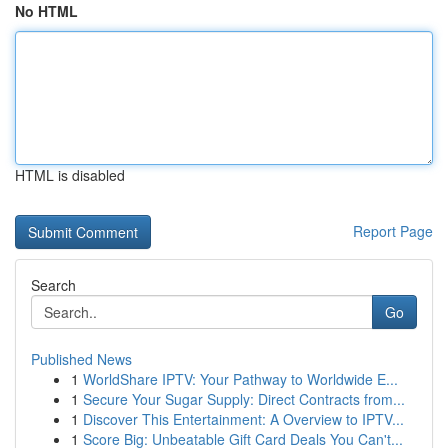
No HTML
HTML is disabled
Report Page
Search
Go
Published News
1
WorldShare IPTV: Your Pathway to Worldwide E...
1
Secure Your Sugar Supply: Direct Contracts from...
1
Discover This Entertainment: A Overview to IPTV...
1
Score Big: Unbeatable Gift Card Deals You Can't...