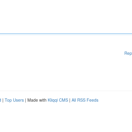
Rep
d
|
Top Users
| Made with
Kliqqi CMS
|
All RSS Feeds