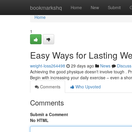
Home
bookmarkshq
Home
New
Submit
G
Home
1
Easy Ways for Lasting We
weight-loss264498
29 days ago
News
Discuss
Achieving the good physique doesn't involve tough . Pri
Begin with increasing your daily exercise – even a sho
Comments
Who Upvoted
Comments
Submit a Comment
No HTML