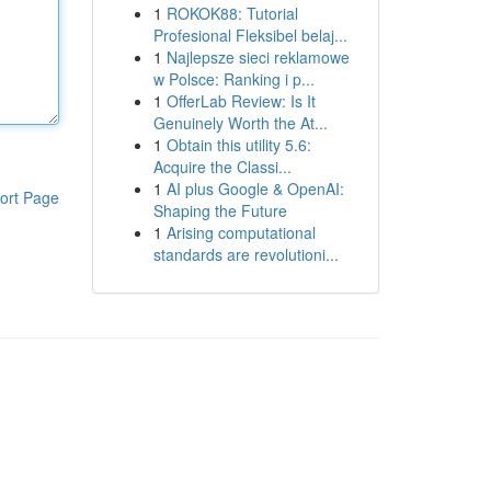
1
ROKOK88: Tutorial
Profesional Fleksibel belaj...
1
Najlepsze sieci reklamowe
w Polsce: Ranking i p...
1
OfferLab Review: Is It
Genuinely Worth the At...
1
Obtain this utility 5.6:
Acquire the Classi...
1
AI plus Google & OpenAI:
ort Page
Shaping the Future
1
Arising computational
standards are revolutioni...