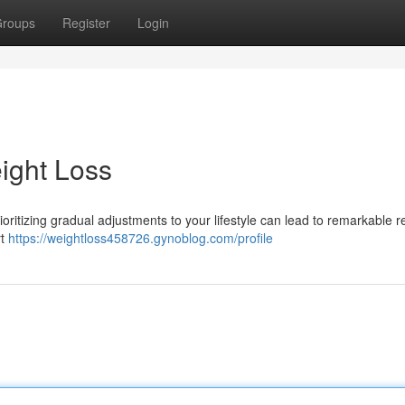
roups
Register
Login
ight Loss
oritizing gradual adjustments to your lifestyle can lead to remarkable re
rt
https://weightloss458726.gynoblog.com/profile