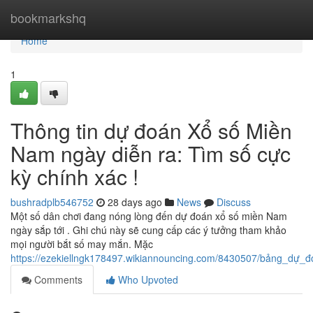
Home
bookmarkshq
Home
1
Thông tin dự đoán Xổ số Miền
Nam ngày diễn ra: Tìm số cực
kỳ chính xác !
bushradplb546752
28 days ago
News
Discuss
Một số dân chơi đang nóng lòng đến dự đoán xổ số miền Nam
ngày sắp tới . Ghi chú này sẽ cung cấp các ý tưởng tham khảo
mọi người bắt số may mắn. Mặc
https://ezekiellngk178497.wikiannouncing.com/8430507/bảng_d
Comments
Who Upvoted