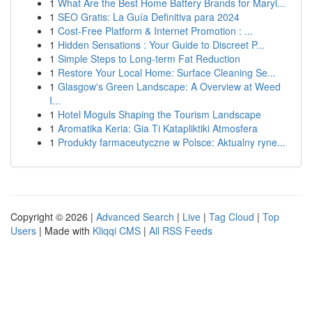
1
What Are the Best Home Battery Brands for Maryl...
1
SEO Gratis: La Guía Definitiva para 2024
1
Cost-Free Platform & Internet Promotion : ...
1
Hidden Sensations : Your Guide to Discreet P...
1
Simple Steps to Long-term Fat Reduction
1
Restore Your Local Home: Surface Cleaning Se...
1
Glasgow's Green Landscape: A Overview at Weed
I...
1
Hotel Moguls Shaping the Tourism Landscape
1
Aromatika Keria: Gia Ti Katapliktiki Atmosfera
1
Produkty farmaceutyczne w Polsce: Aktualny ryne...
Copyright © 2026 |
Advanced Search
|
Live
|
Tag Cloud
|
Top
Users
| Made with
Kliqqi CMS
|
All RSS Feeds