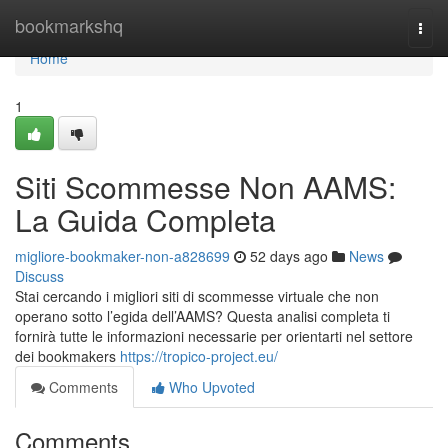
Home
bookmarkshq
Togg
navi
Home
1
Siti Scommesse Non AAMS:
La Guida Completa
migliore-bookmaker-non-a828699
52 days ago
News
Discuss
Stai cercando i migliori siti di scommesse virtuale che non
operano sotto l’egida dell’AAMS? Questa analisi completa ti
fornirà tutte le informazioni necessarie per orientarti nel settore
dei bookmakers
https://tropico-project.eu/
Comments
Who Upvoted
Comments