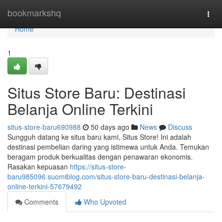
Home
bookmarkshq
Togg
navi
Home
1
Situs Store Baru: Destinasi
Belanja Online Terkini
situs-store-baru690988
50 days ago
News
Discuss
Sungguh datang ke situs baru kami, Situs Store! Ini adalah
destinasi pembelian daring yang istimewa untuk Anda. Temukan
beragam produk berkualitas dengan penawaran ekonomis.
Rasakan kepuasan
https://situs-store-
baru985096.suomiblog.com/situs-store-baru-destinasi-belanja-
online-terkini-57679492
Comments
Who Upvoted