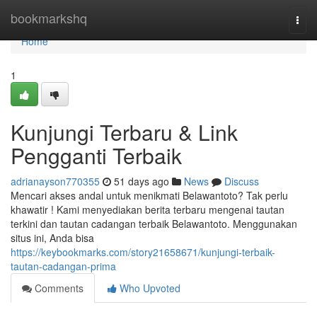
Home
bookmarkshq
Togg
navi
Home
1
Kunjungi Terbaru & Link
Pengganti Terbaik
adrianayson770355
51 days ago
News
Discuss
Mencari akses andal untuk menikmati Belawantoto? Tak perlu
khawatir ! Kami menyediakan berita terbaru mengenai tautan
terkini dan tautan cadangan terbaik Belawantoto. Menggunakan
situs ini, Anda bisa
https://keybookmarks.com/story21658671/kunjungi-terbaik-
tautan-cadangan-prima
Comments
Who Upvoted