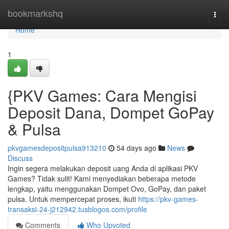
Home
bookmarkshq
Togg
navi
Home
1
{PKV Games: Cara Mengisi
Deposit Dana, Dompet GoPay
& Pulsa
pkvgamesdepositpulsa913210
54 days ago
News
Discuss
Ingin segera melakukan deposit uang Anda di aplikasi PKV
Games? Tidak sulit! Kami menyediakan beberapa metode
lengkap, yaitu menggunakan Dompet Ovo, GoPay, dan paket
pulsa. Untuk mempercepat proses, ikuti
https://pkv-games-
transaksi-24-j212942.tusblogos.com/profile
Comments
Who Upvoted