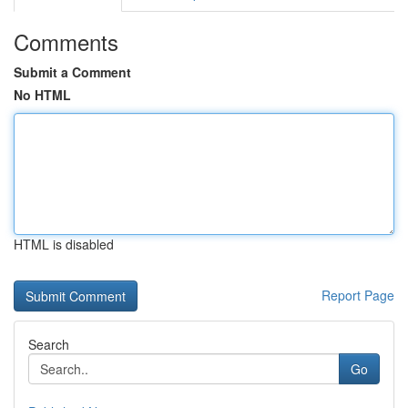
Comments
Submit a Comment
No HTML
HTML is disabled
Report Page
Search
Go