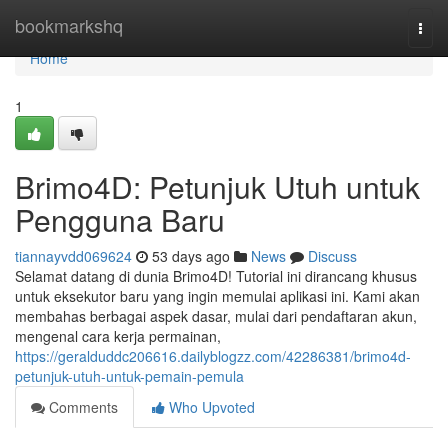
Home
bookmarkshq
Togg
navi
Home
1
Brimo4D: Petunjuk Utuh untuk
Pengguna Baru
tiannayvdd069624
53 days ago
News
Discuss
Selamat datang di dunia Brimo4D! Tutorial ini dirancang khusus
untuk eksekutor baru yang ingin memulai aplikasi ini. Kami akan
membahas berbagai aspek dasar, mulai dari pendaftaran akun,
mengenal cara kerja permainan,
https://geralduddc206616.dailyblogzz.com/42286381/brimo4d-
petunjuk-utuh-untuk-pemain-pemula
Comments
Who Upvoted