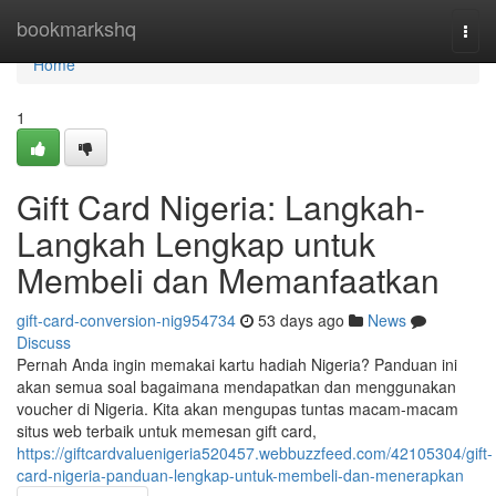
Home
bookmarkshq
Togg
navi
Home
1
Gift Card Nigeria: Langkah-
Langkah Lengkap untuk
Membeli dan Memanfaatkan
gift-card-conversion-nig954734
53 days ago
News
Discuss
Pernah Anda ingin memakai kartu hadiah Nigeria? Panduan ini
akan semua soal bagaimana mendapatkan dan menggunakan
voucher di Nigeria. Kita akan mengupas tuntas macam-macam
situs web terbaik untuk memesan gift card,
https://giftcardvaluenigeria520457.webbuzzfeed.com/42105304/gift-
card-nigeria-panduan-lengkap-untuk-membeli-dan-menerapkan