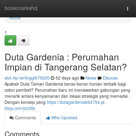
Home
bookmarkshq
Togg
navi
Home
1
Duta Gardenia : Perumahan
Impian di Tangerang Selatan?
slot-rtp-tertinggi675205
52 days ago
News
Discuss
Apakah Duta Taman Gardenia benar-benar hunian terbaik bagi
calon pembeli? Perumahan baru ini menawarkan gabungan yang
menarik antara kenyamanan dan lokasi strategis yang memadai .
Dengan konsep yang
https://dutagardenia692754.ja-
blog.com/profile
Comments
Who Upvoted
Comments