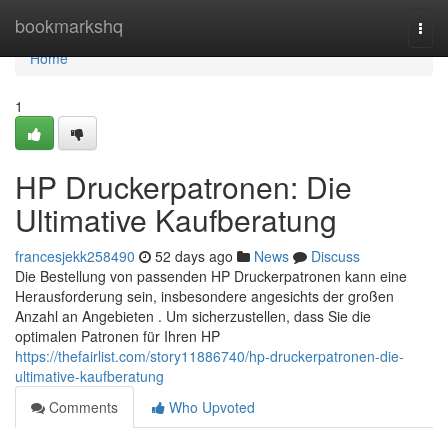
Home
bookmarkshq
Togg
navi
Home
1
HP Druckerpatronen: Die
Ultimative Kaufberatung
francesjekk258490
52 days ago
News
Discuss
Die Bestellung von passenden HP Druckerpatronen kann eine
Herausforderung sein, insbesondere angesichts der großen
Anzahl an Angebieten . Um sicherzustellen, dass Sie die
optimalen Patronen für Ihren HP
https://thefairlist.com/story11886740/hp-druckerpatronen-die-
ultimative-kaufberatung
Comments
Who Upvoted