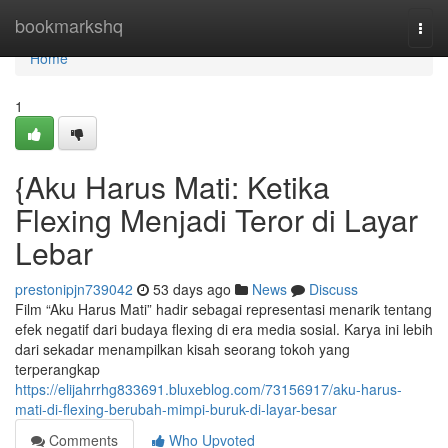
Home
bookmarkshq
Togg
navi
Home
1
{Aku Harus Mati: Ketika
Flexing Menjadi Teror di Layar
Lebar
prestonipjn739042
53 days ago
News
Discuss
Film “Aku Harus Mati” hadir sebagai representasi menarik tentang
efek negatif dari budaya flexing di era media sosial. Karya ini lebih
dari sekadar menampilkan kisah seorang tokoh yang
terperangkap
https://elijahrrhg833691.bluxeblog.com/73156917/aku-harus-
mati-di-flexing-berubah-mimpi-buruk-di-layar-besar
Comments
Who Upvoted