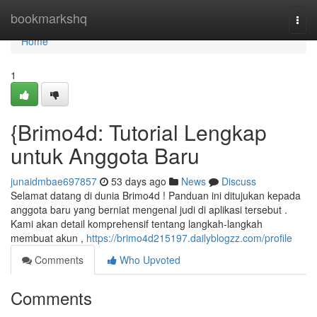
Home
bookmarkshq
Togg
navi
Home
1
{Brimo4d: Tutorial Lengkap
untuk Anggota Baru
junaidmbae697857
53 days ago
News
Discuss
Selamat datang di dunia Brimo4d ! Panduan ini ditujukan kepada
anggota baru yang berniat mengenal judi di aplikasi tersebut .
Kami akan detail komprehensif tentang langkah-langkah
membuat akun ,
https://brimo4d215197.dailyblogzz.com/profile
Comments
Who Upvoted
Comments