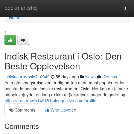
Home
bookmarkshq
Togg
navi
Home
1
Indisk Restaurant i Oslo: Den
Beste Opplevelsen
indisk-curry-oslo710949
55 days ago
News
Discuss
En ægte smagsreise venter dig på {en af de mest populære|den
bedste|de bedste] indiske restauranter i Oslo. Her kan du {smake
på|opleve|nyde] en lang række af {lækre|velsmagende|gode] og
https://fraserewio146181.bloggactivo.com/profile
Comments
Who Upvoted
Comments