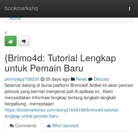
Home
bookmarkshq
Togg
navi
Home
1
{Brimo4d: Tutorial Lengkap
untuk Pemain Baru
pennylapy736230
55 days ago
News
Discuss
Selamat datang di dunia platform Brimo4d! Artikel ini akan pemain
pemula yang berniat mengenal judi di aplikasi ini . Kami
menyediakan informasi lengkap tentang langkah-langkah
bergabung , mempelajari
https://bookmarkmoz.com/story21648198/brimo4d-tutorial-
lengkap-untuk-pemain-baru
Comments
Who Upvoted