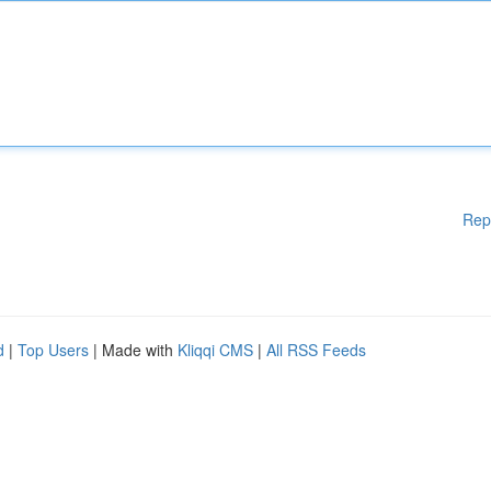
Rep
d
|
Top Users
| Made with
Kliqqi CMS
|
All RSS Feeds