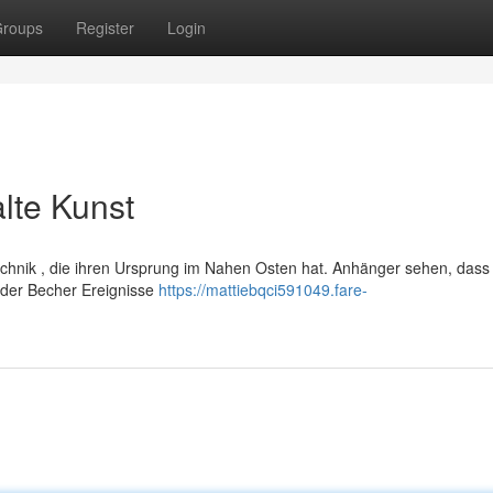
roups
Register
Login
alte Kunst
 Technik , die ihren Ursprung im Nahen Osten hat. Anhänger sehen, dass
der Becher Ereignisse
https://mattiebqci591049.fare-