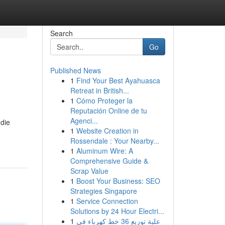
Search
Go
Published News
1
Find Your Best Ayahuasca
Retreat in British...
1
Cómo Proteger la
Reputación Online de tu
Agenci...
 die
1
Website Creation in
Rossendale : Your Nearby...
1
Aluminum Wire: A
Comprehensive Guide &
Scrap Value
1
Boost Your Business: SEO
Strategies Singapore
1
Service Connection
Solutions by 24 Hour Electri...
1
علبة توزيع 36 خط كهرباء في