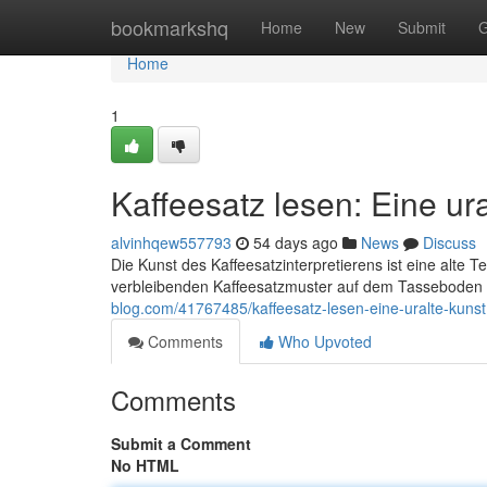
Home
bookmarkshq
Home
New
Submit
G
Home
1
Kaffeesatz lesen: Eine ur
alvinhqew557793
54 days ago
News
Discuss
Die Kunst des Kaffeesatzinterpretierens ist eine alte
verbleibenden Kaffeesatzmuster auf dem Tasseboden 
blog.com/41767485/kaffeesatz-lesen-eine-uralte-kunst
Comments
Who Upvoted
Comments
Submit a Comment
No HTML