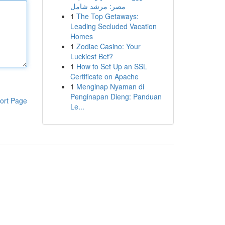
مصر: مرشد شامل
1
The Top Getaways:
Leading Secluded Vacation
Homes
1
Zodiac Casino: Your
Luckiest Bet?
1
How to Set Up an SSL
Certificate on Apache
1
Menginap Nyaman di
Penginapan Dieng: Panduan
ort Page
Le...