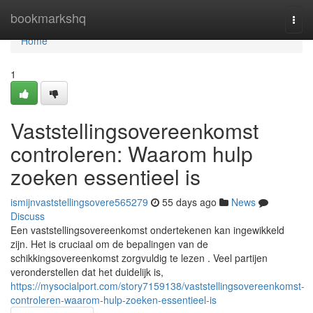
Home
bookmarkshq
Togg
navi
Home
1
Vaststellingsovereenkomst
controleren: Waarom hulp
zoeken essentieel is
ismijnvaststellingsovere565279
55 days ago
News
Discuss
Een vaststellingsovereenkomst ondertekenen kan ingewikkeld
zijn. Het is cruciaal om de bepalingen van de
schikkingsovereenkomst zorgvuldig te lezen . Veel partijen
veronderstellen dat het duidelijk is,
https://mysocialport.com/story7159138/vaststellingsovereenkomst-
controleren-waarom-hulp-zoeken-essentieel-is