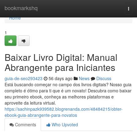
Home
bookmarkshq
Togg
navi
Home
1
Baixar Livro Digital: Manual
Abrangente para Iniciantes
guia-de-seo293423
56 days ago
News
Discuss
Está buscando começar no campo dos livros digitais? Nosso guia
completo é ótimo para ti que é um novato! Descubra como baixar
seu primeiro ebook, conheça as melhores plataformas e
aproveite da leitura virtual.
https://sachinpazk939582.blogrenanda.com/48484215/obter-
ebook-guia-abrangente-para-novatos
Comments
Who Upvoted