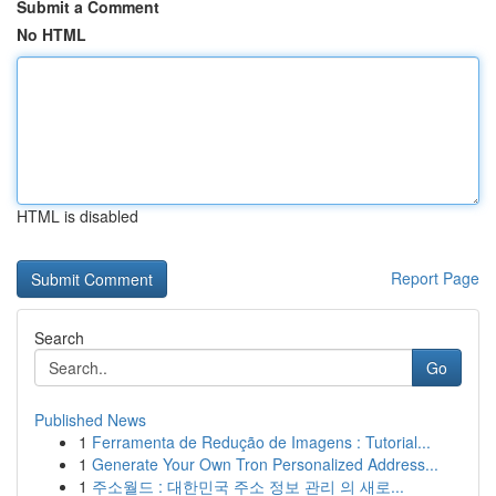
Submit a Comment
No HTML
HTML is disabled
Report Page
Search
Go
Published News
1
Ferramenta de Redução de Imagens : Tutorial...
1
Generate Your Own Tron Personalized Address...
1
주소월드 : 대한민국 주소 정보 관리 의 새로...