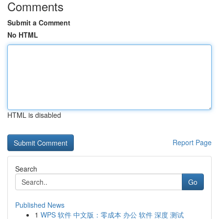
Comments
Submit a Comment
No HTML
HTML is disabled
Report Page
Search
Go
Published News
1
WPS 软件 中文版：零成本 办公 软件 深度 测试