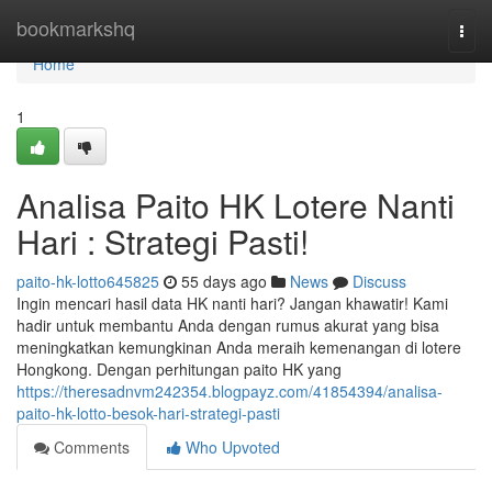
Home
bookmarkshq
Togg
navi
Home
1
Analisa Paito HK Lotere Nanti
Hari : Strategi Pasti!
paito-hk-lotto645825
55 days ago
News
Discuss
Ingin mencari hasil data HK nanti hari? Jangan khawatir! Kami
hadir untuk membantu Anda dengan rumus akurat yang bisa
meningkatkan kemungkinan Anda meraih kemenangan di lotere
Hongkong. Dengan perhitungan paito HK yang
https://theresadnvm242354.blogpayz.com/41854394/analisa-
paito-hk-lotto-besok-hari-strategi-pasti
Comments
Who Upvoted