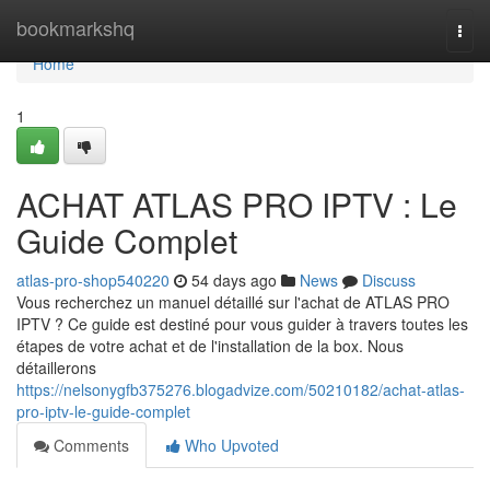
Home
bookmarkshq
Togg
navi
Home
1
ACHAT ATLAS PRO IPTV : Le
Guide Complet
atlas-pro-shop540220
54 days ago
News
Discuss
Vous recherchez un manuel détaillé sur l'achat de ATLAS PRO
IPTV ? Ce guide est destiné pour vous guider à travers toutes les
étapes de votre achat et de l'installation de la box. Nous
détaillerons
https://nelsonygfb375276.blogadvize.com/50210182/achat-atlas-
pro-iptv-le-guide-complet
Comments
Who Upvoted