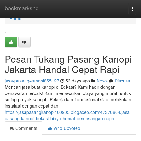
Home
bookmarkshq
Togg
navi
Home
1
Pesan Tukang Pasang Kanopi
Jakarta Handal Cepat Rapi
jasa-pasang-kanopi855127
53 days ago
News
Discuss
Mencari jasa buat kanopi di Bekasi? Kami hadir dengan
penawaran terbaik! Kami menawarkan biaya yang murah untuk
setiap proyek kanopi . Pekerja kami profesional siap melakukan
instalasi dengan cepat dan
https://jasapasangkanopi400905.blogacep.com/47370604/jasa-
pasang-kanopi-bekasi-biaya-hemat-pemasangan-cepat
Comments
Who Upvoted