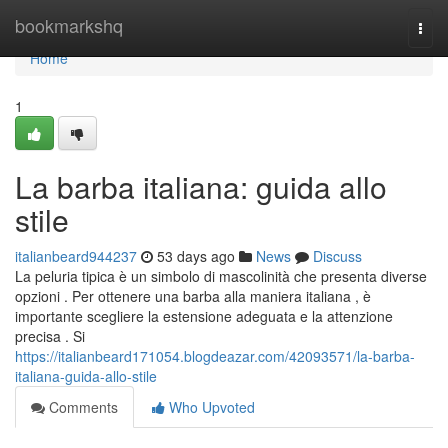
Home
bookmarkshq
Togg
navi
Home
1
La barba italiana: guida allo
stile
italianbeard944237
53 days ago
News
Discuss
La peluria tipica è un simbolo di mascolinità che presenta diverse
opzioni . Per ottenere una barba alla maniera italiana , è
importante scegliere la estensione adeguata e la attenzione
precisa . Si
https://italianbeard171054.blogdeazar.com/42093571/la-barba-
italiana-guida-allo-stile
Comments
Who Upvoted