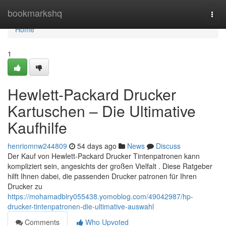
Home
bookmarkshq
Togg
navi
Home
1
Hewlett-Packard Drucker
Kartuschen – Die Ultimative
Kaufhilfe
henriomnw244809
54 days ago
News
Discuss
Der Kauf von Hewlett-Packard Drucker Tintenpatronen kann
kompliziert sein, angesichts der großen Vielfalt . Diese Ratgeber
hilft Ihnen dabei, die passenden Drucker patronen für Ihren
Drucker zu
https://mohamadblry055438.yomoblog.com/49042987/hp-
drucker-tintenpatronen-die-ultimative-auswahl
Comments
Who Upvoted