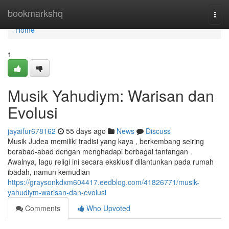
Home
bookmarkshq
Togg
navi
Home
1
Musik Yahudiym: Warisan dan
Evolusi
jayaifur678162
55 days ago
News
Discuss
Musik Judea memiliki tradisi yang kaya , berkembang seiring
berabad-abad dengan menghadapi berbagai tantangan .
Awalnya, lagu religi ini secara eksklusif dilantunkan pada rumah
ibadah, namun kemudian
https://graysonkdxm604417.eedblog.com/41826771/musik-
yahudiym-warisan-dan-evolusi
Comments
Who Upvoted