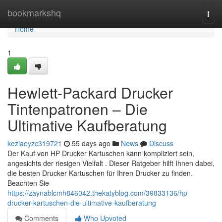
Home
bookmarkshq
Togg
navi
Home
1
Hewlett-Packard Drucker
Tintenpatronen – Die
Ultimative Kaufberatung
keziaeyzc319721
55 days ago
News
Discuss
Der Kauf von HP Drucker Kartuschen kann kompliziert sein,
angesichts der riesigen Vielfalt . Dieser Ratgeber hilft Ihnen dabei,
die besten Drucker Kartuschen für Ihren Drucker zu finden.
Beachten Sie
https://zaynablcmh846042.thekatyblog.com/39833136/hp-
drucker-kartuschen-die-ultimative-kaufberatung
Comments
Who Upvoted