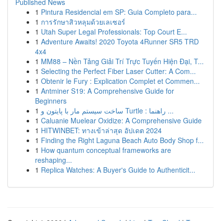
Published News
1
Pintura Residencial em SP: Guia Completo para...
1
การรักษาสิวหลุมด้วยเลเซอร์
1
Utah Super Legal Professionals: Top Court E...
1
Adventure Awaits! 2020 Toyota 4Runner SR5 TRD
4x4
1
MM88 – Nền Tảng Giải Trí Trực Tuyến Hiện Đại, T...
1
Selecting the Perfect Fiber Laser Cutter: A Com...
1
Obtenir le Fury : Explication Complet et Commen...
1
Antminer S19: A Comprehensive Guide for
Beginners
1
ساخت سیستم مار با پایتون و Turtle : راهنما ...
1
Caluanie Muelear Oxidize: A Comprehensive Guide
1
HITWINBET: ทางเข้าล่าสุด อัปเดต 2024
1
Finding the Right Laguna Beach Auto Body Shop f...
1
How quantum conceptual frameworks are
reshaping...
1
Replica Watches: A Buyer's Guide to Authenticit...