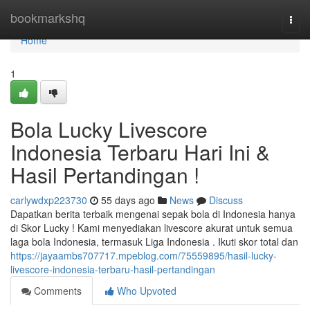
Home
bookmarkshq
Togg
navi
Home
1
Bola Lucky Livescore
Indonesia Terbaru Hari Ini &
Hasil Pertandingan !
carlywdxp223730
55 days ago
News
Discuss
Dapatkan berita terbaik mengenai sepak bola di Indonesia hanya
di Skor Lucky ! Kami menyediakan livescore akurat untuk semua
laga bola Indonesia, termasuk Liga Indonesia . Ikuti skor total dan
https://jayaambs707717.mpeblog.com/75559895/hasil-lucky-
livescore-indonesia-terbaru-hasil-pertandingan
Comments
Who Upvoted