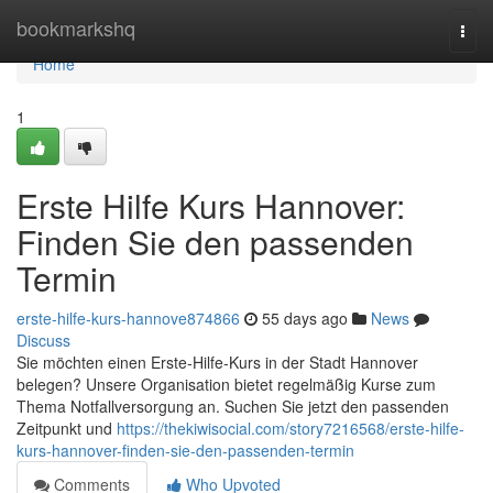
Home
bookmarkshq
Togg
navi
Home
1
Erste Hilfe Kurs Hannover:
Finden Sie den passenden
Termin
erste-hilfe-kurs-hannove874866
55 days ago
News
Discuss
Sie möchten einen Erste-Hilfe-Kurs in der Stadt Hannover
belegen? Unsere Organisation bietet regelmäßig Kurse zum
Thema Notfallversorgung an. Suchen Sie jetzt den passenden
Zeitpunkt und
https://thekiwisocial.com/story7216568/erste-hilfe-
kurs-hannover-finden-sie-den-passenden-termin
Comments
Who Upvoted