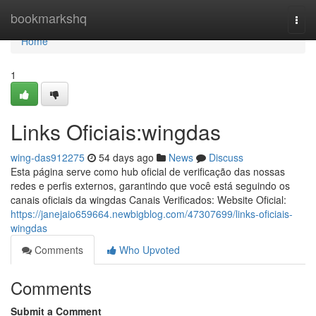
Home
bookmarkshq
Togg
navi
Home
1
Links Oficiais:wingdas
wing-das912275
54 days ago
News
Discuss
Esta página serve como hub oficial de verificação das nossas
redes e perfis externos, garantindo que você está seguindo os
canais oficiais da wingdas Canais Verificados: Website Oficial:
https://janejaio659664.newbigblog.com/47307699/links-oficiais-
wingdas
Comments
Who Upvoted
Comments
Submit a Comment