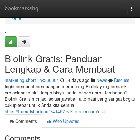
Home
bookmarkshq
Togg
navi
Home
1
Biolink Gratis: Panduan
Lengkap & Cara Membuat
marketing-short-link360304
54 days ago
News
Discuss
Ingin membuat membangun merancang Biolink yang menarik
profesional efektif tanpa biaya modal pengeluaran tambahan?
Biolink Gratis menjadi solusi jawaban alternatif yang sangat begitu
cukup tepat untuk Anda kita semua.
https://freeurlshortener741457.wikifrontier.com/user
Comments
Who Upvoted
Comments