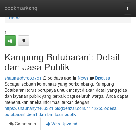
Home
bookmarkshq
Togg
navi
Home
1
Kampung Botubarani: Detail
dan Jasa Publik
shaunakdvr833751
58 days ago
News
Discuss
Sebagai sebuah komunitas yang berkembang, Kampung
Botubarani terus berupaya untuk menyediakan detail yang jelas
dan layanan publik yang terbaik bagi seluruh warga. Anda dapat
menemukan aneka informasi terkait dengan
https://shaunahytf403321.blogdeazar.com/41422552/desa-
botubarani-detail-dan-bantuan-publik
Comments
Who Upvoted