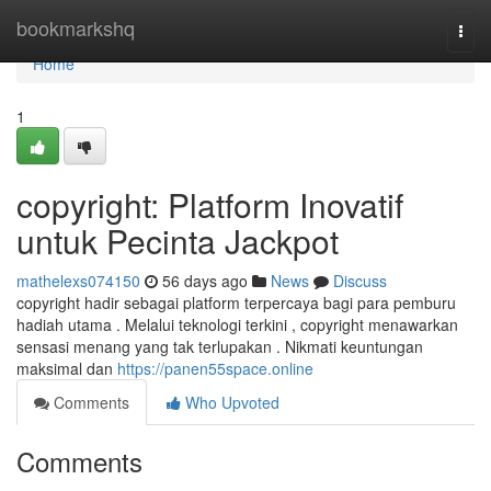
Home
bookmarkshq
Togg
navi
Home
1
copyright: Platform Inovatif
untuk Pecinta Jackpot
mathelexs074150
56 days ago
News
Discuss
copyright hadir sebagai platform terpercaya bagi para pemburu
hadiah utama . Melalui teknologi terkini , copyright menawarkan
sensasi menang yang tak terlupakan . Nikmati keuntungan
maksimal dan
https://panen55space.online
Comments
Who Upvoted
Comments