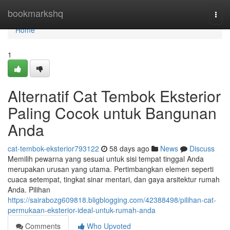
Home
bookmarkshq
Togg
navi
Home
1
Alternatif Cat Tembok Eksterior
Paling Cocok untuk Bangunan
Anda
cat-tembok-eksterior793122
58 days ago
News
Discuss
Memilih pewarna yang sesuai untuk sisi tempat tinggal Anda
merupakan urusan yang utama. Pertimbangkan elemen seperti
cuaca setempat, tingkat sinar mentari, dan gaya arsitektur rumah
Anda. Pilihan
https://sairabozg609818.bligblogging.com/42388498/pilihan-cat-
permukaan-eksterior-ideal-untuk-rumah-anda
Comments
Who Upvoted