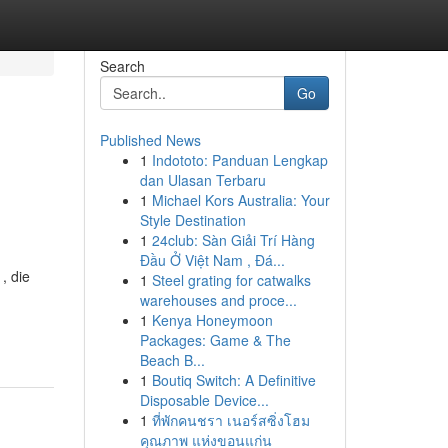
Search
Go
Published News
1
Indototo: Panduan Lengkap
dan Ulasan Terbaru
1
Michael Kors Australia: Your
Style Destination
1
24club: Sàn Giải Trí Hàng
Đầu Ở Việt Nam , Đá...
, die
1
Steel grating for catwalks
warehouses and proce...
1
Kenya Honeymoon
Packages: Game & The
Beach B...
1
Boutiq Switch: A Definitive
Disposable Device...
1
ที่พักคนชรา เนอร์สซิ่งโฮม
คุณภาพ แห่งขอนแก่น