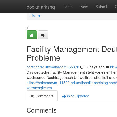
Home
bookmarkshq
Home
New
Submit
G
Home
1
Facility Management Deu
Probleme
certifiedfacilitymanagem855376
57 days ago
Ne
Das deutsche Facility Management steht vor einer Hera
wachsende Nachfrage nach Umweltfreundlichkeit und d
https://haimaoovm111590.educationalimpactblog.com
schwierigkeiten
Comments
Who Upvoted
Comments