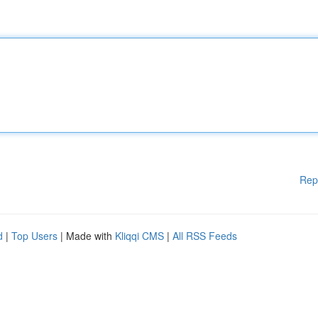
Rep
d
|
Top Users
| Made with
Kliqqi CMS
|
All RSS Feeds