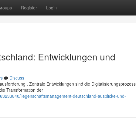
roups
Register
Login
tschland: Entwicklungen und
ws
Discuss
usforderung . Zentrale Entwicklungen sind die Digitalisierungsprozess 
ie Transformation der
/63233840/liegenschaftsmanagement-deutschland-ausblicke-und-