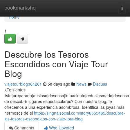
Home
bookmarkshq
Togg
navi
Home
1
Descubre los Tesoros
Escondidos con Viaje Tour
Blog
viajetourblog364261
58 days ago
News
Discuss
¿Te sientes
listo|preparado|ansioso|deseoso|impaciente|entusiasmado|deseoso
de descubrir lugares espectaculares? Con nuestro blog, te
ofrecemos a una experiencia asombrosa. Identifica las joyas más
hermosos de el
https://singnalsocial.com/story6555465/descubre-
los-tesoros-escondidos-con-viaje-tour-blog
Comments
Who Upvoted