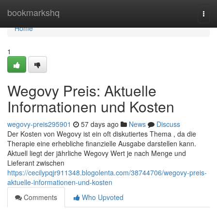
Home
bookmarkshq
Togg
navi
Home
1
Wegovy Preis: Aktuelle
Informationen und Kosten
wegovy-preis295901
57 days ago
News
Discuss
Der Kosten von Wegovy ist ein oft diskutiertes Thema , da die
Therapie eine erhebliche finanzielle Ausgabe darstellen kann.
Aktuell liegt der jährliche Wegovy Wert je nach Menge und
Lieferant zwischen
https://cecilypqjr911348.blogolenta.com/38744706/wegovy-preis-
aktuelle-informationen-und-kosten
Comments
Who Upvoted