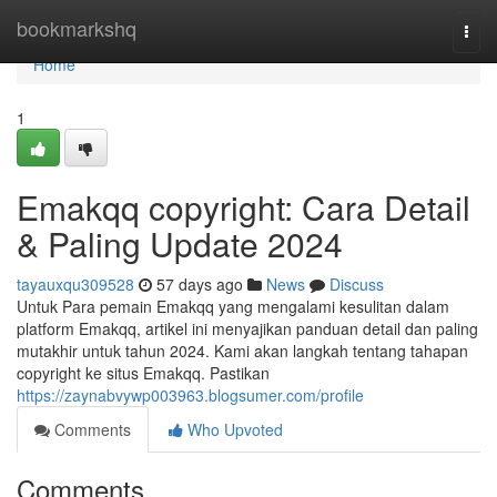
Home
bookmarkshq
Togg
navi
Home
1
Emakqq copyright: Cara Detail
& Paling Update 2024
tayauxqu309528
57 days ago
News
Discuss
Untuk Para pemain Emakqq yang mengalami kesulitan dalam
platform Emakqq, artikel ini menyajikan panduan detail dan paling
mutakhir untuk tahun 2024. Kami akan langkah tentang tahapan
copyright ke situs Emakqq. Pastikan
https://zaynabvywp003963.blogsumer.com/profile
Comments
Who Upvoted
Comments