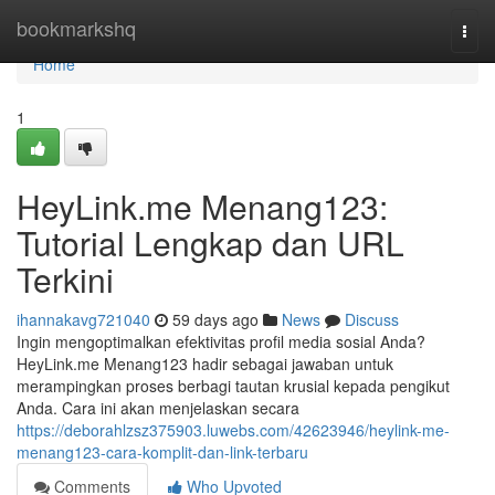
Home
bookmarkshq
Togg
navi
Home
1
HeyLink.me Menang123:
Tutorial Lengkap dan URL
Terkini
ihannakavg721040
59 days ago
News
Discuss
Ingin mengoptimalkan efektivitas profil media sosial Anda?
HeyLink.me Menang123 hadir sebagai jawaban untuk
merampingkan proses berbagi tautan krusial kepada pengikut
Anda. Cara ini akan menjelaskan secara
https://deborahlzsz375903.luwebs.com/42623946/heylink-me-
menang123-cara-komplit-dan-link-terbaru
Comments
Who Upvoted