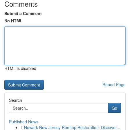
Comments
Submit a Comment
No HTML
HTML is disabled
Report Page
Search
Go
Published News
1
Newark New Jersey Rooftop Restoration: Discover...