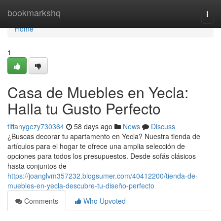
Home
bookmarkshq
Togg
navi
Home
1
Casa de Muebles en Yecla:
Halla tu Gusto Perfecto
tiffanygezy730364
58 days ago
News
Discuss
¿Buscas decorar tu apartamento en Yecla? Nuestra tienda de
artículos para el hogar te ofrece una amplia selección de
opciones para todos los presupuestos. Desde sofás clásicos
hasta conjuntos de
https://joanglvm357232.blogsumer.com/40412200/tienda-de-
muebles-en-yecla-descubre-tu-diseño-perfecto
Comments
Who Upvoted