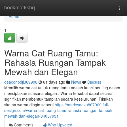
Home
bookmarkshq
Togg
navi
Home
1
Warna Cat Ruang Tamu:
Rahasia Ruangan Tampak
Mewah dan Elegan
deaconodjl369908
61 days ago
News
Discuss
Memilih warna cat untuk ruang tamu adalah kunci penting dalam
menciptakan suasana elegan . Warna tersebut dapat secara
signifikan membentuk tampilan secara keseluruhan. Pikirkan
skema warna dingin seperti
https://marleyaozu867969.full-
design.com/warna-cat-ruang-tamu-rahasia-ruangan-tampak-
mewah-dan-elegan-84057931
Comments
Who Upvoted